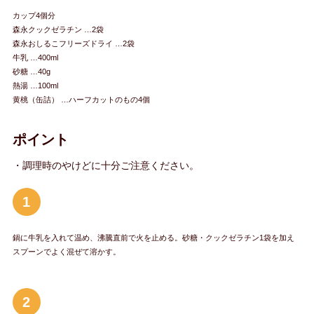
カップ4個分
森永クックゼラチン …2袋
森永おしるこフリーズドライ …2袋
牛乳 …400ml
砂糖 …40g
熱湯 …100ml
黄桃（缶詰） …ハーフカットのもの4個
ポイント
・調理時のやけどに十分ご注意ください。
1
鍋に牛乳を入れて温め、沸騰直前で火を止める。砂糖・クックゼラチン1袋を加え
スプーンでよく混ぜて溶かす。
2