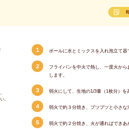
1
袋
ボールに水とミックスを入れ泡立て器
2
フライパンを中火で熱し、一度火から
します。
3
弱火にして、生地の1/3量（1枚分）
い。
さい。
4
弱火で約３分焼き、プツプツと小さな
5
弱火で約２分焼き、火が通ればできあ