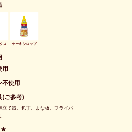
品
クス
ケーキシロップ
用
使用
ン不使用
(ご参考)
泡立て器、包丁、まな板、フライパ
ま
★