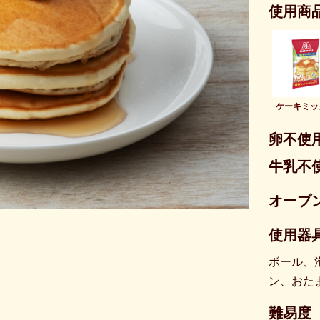
使用商
ケーキミッ
卵不使
牛乳不
オーブ
使用器具
ボール、
ン、おた
難易度