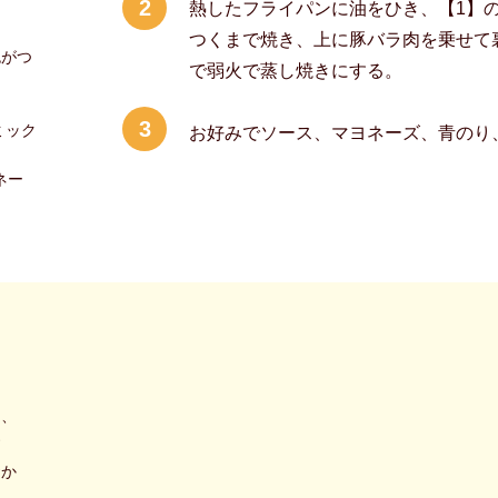
2
熱したフライパンに油をひき、【1】
つくまで焼き、上に豚バラ肉を乗せて
色がつ
で弱火で蒸し焼きにする。
3
ミック
お好みでソース、マヨネーズ、青のり
ネー
と、
す
おか