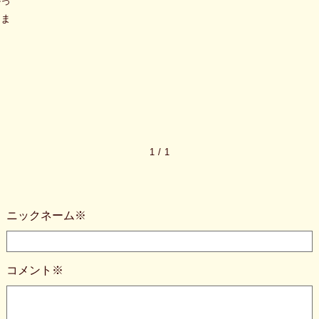
かっ
らま
1
/
1
ニックネーム※
コメント※