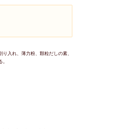
割り入れ、薄力粉、顆粒だしの素、
る。