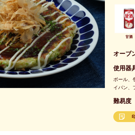
甘酒
オーブ
使用器具
ボール、
イパン、
難易度