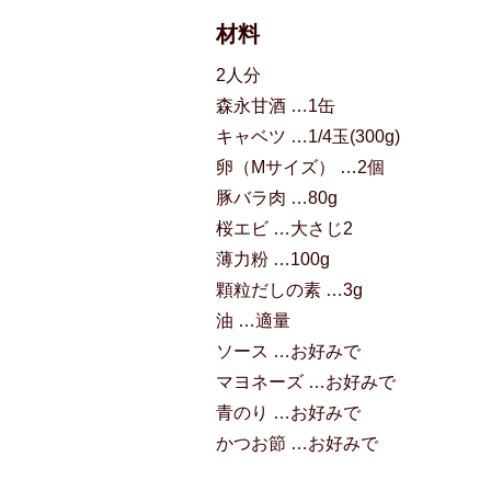
材料
2人分
森永甘酒 …1缶
キャベツ …1/4玉(300g)
卵（Mサイズ） …2個
豚バラ肉 …80g
桜エビ …大さじ2
薄力粉 …100g
顆粒だしの素 …3g
油 …適量
ソース …お好みで
マヨネーズ …お好みで
青のり …お好みで
かつお節 …お好みで