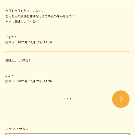
何度も何度も作っています。
とろとろの食感と甘さ控えめで牛乳の味が際立つ！
本当に美味しいです😋
いずたん
投稿日：2025年 08月 12日 12:16
美味しいよ(≧∇≦)！
ののん
投稿日：2025年 07月 22日 14:36
1
/
4
ニックネーム※