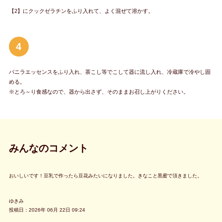
【2】にクックゼラチンをふり入れて、よく混ぜて溶かす。
4
バニラエッセンスをふり入れ、茶こし等でこして器に流し入れ、冷蔵庫で冷やし固
める。
※とろ～り食感なので、器から出さず、そのままお召し上がりください。
みんなのコメント
おいしいです！豆乳で作ったら豆花みたいになりました。きなこと黒蜜で頂きました。
ゆきみ
投稿日：2026年 06月 22日 09:24