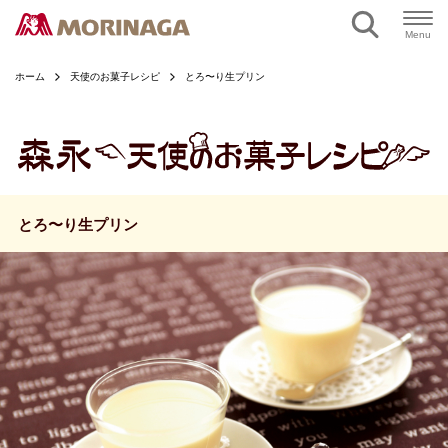
ページの本文へ
Menu
ホーム
天使のお菓子レシピ
とろ〜り生プリン
とろ〜り生プリン