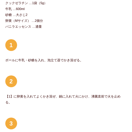
クックゼラチン …1袋（5g）
牛乳 …600ml
砂糖 …大さじ2
卵黄（Mサイズ） …2個分
バニラエッセンス …適量
1
ボールに牛乳・砂糖を入れ、泡立て器でかき混ぜる。
2
【1】に卵黄を入れてよくかき混ぜ、鍋に入れて火にかけ、沸騰直前で火を止め
る。
3