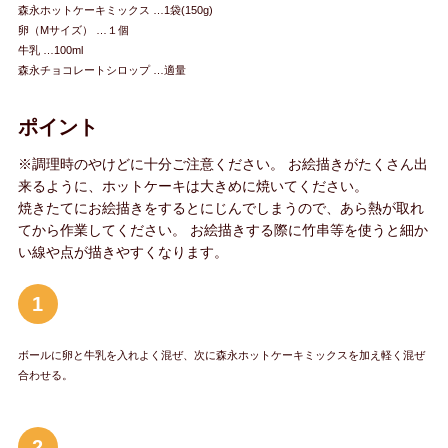
森永ホットケーキミックス …1袋(150g)
卵（Mサイズ） …１個
牛乳 …100ml
森永チョコレートシロップ …適量
ポイント
※調理時のやけどに十分ご注意ください。 お絵描きがたくさん出
来るように、ホットケーキは大きめに焼いてください。
焼きたてにお絵描きをするとにじんでしまうので、あら熱が取れ
てから作業してください。 お絵描きする際に竹串等を使うと細か
い線や点が描きやすくなります。
1
ボールに卵と牛乳を入れよく混ぜ、次に森永ホットケーキミックスを加え軽く混ぜ
合わせる。
2