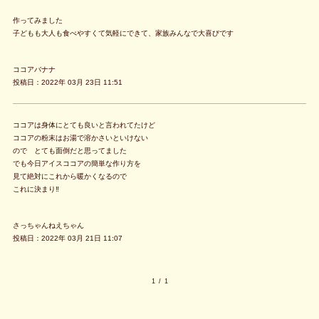
作ってみました
子どもも大人も食べやすくて気軽にできて、家族みんなで大喜びです
ココアバナナ
投稿日：2022年 03月 23日 11:51
ココアは身体にとても良いと言われてたけど
ココアの粉末はお湯で溶かさいといけない
ので とても面倒だと思ってました
でも今日アイスココアの簡単な作り方を
見て絶対にこれから暖かくなるので
これに決まり‼️
さっちゃんねえちゃん
投稿日：2022年 03月 21日 11:07
1
/
1