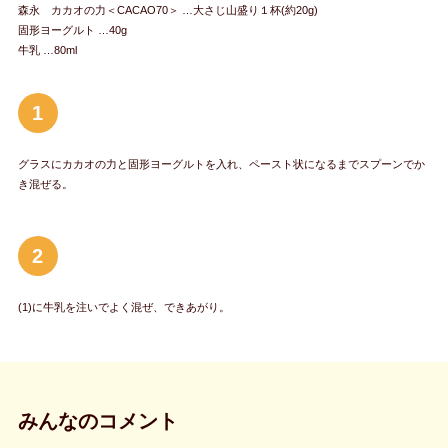
森永 カカオの力＜CACAO70＞ …大さじ山盛り１杯(約20g)
固形ヨーグルト …40g
牛乳 …80ml
1
グラスにカカオの力と固形ヨーグルトを入れ、ペースト状になるまでスプーンでか
き混ぜる。
2
(1)に牛乳を注いでよく混ぜ、できあがり。
みんなのコメント