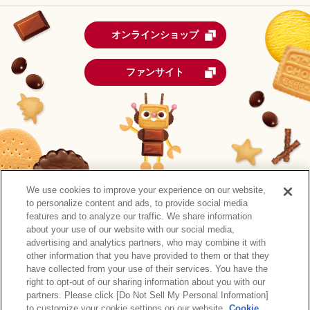
オンラインショップ
ファンサイト
We use cookies to improve your experience on our website,
to personalize content and ads, to provide social media
features and to analyze our traffic. We share information
about your use of our website with our social media,
advertising and analytics partners, who may combine it with
other information that you have provided to them or that they
森永製菓公式アカウント一覧
have collected from your use of their services. You have the
right to opt-out of our sharing information about you with our
サイトマップ
RSSの配信について
プライバシーポリシー
partners. Please click [Do Not Sell My Personal Information]
ウェブアクセシビリティ
ご利用規約
リンク
to customize your cookie settings on our website.
Cookie