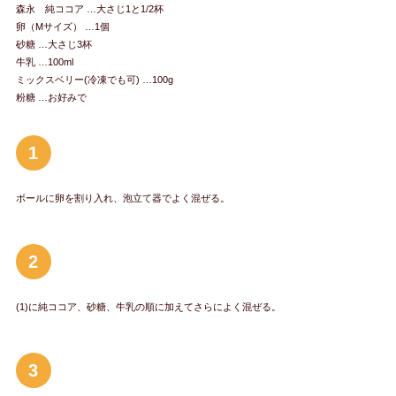
森永 純ココア …大さじ1と1/2杯
卵（Mサイズ） …1個
砂糖 …大さじ3杯
牛乳 …100ml
ミックスベリー(冷凍でも可) …100g
粉糖 …お好みで
1
ボールに卵を割り入れ、泡立て器でよく混ぜる。
2
(1)に純ココア、砂糖、牛乳の順に加えてさらによく混ぜる。
3