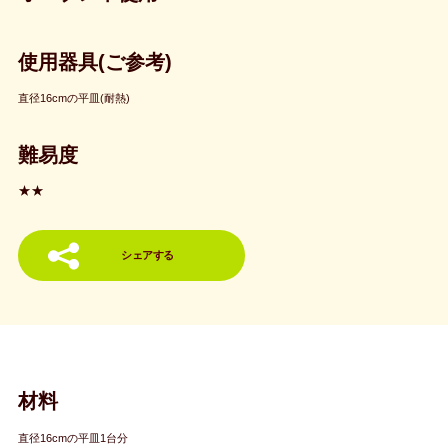
使用器具(ご参考)
直径16cmの平皿(耐熱)
難易度
★★
シェアする
材料
直径16cmの平皿1台分