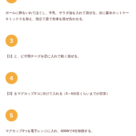
ボールに卵をいれてほぐし、牛乳、サラダ油を入れて混ぜる。次に森永ホットケー
キミックスを加え、泡立て器で全体を混ぜ合わせる。
3
【1】と、ピザ用チーズを②に入れて軽く混ぜる。
4
【3】をマグカップ3つに分けて入れる（5～6分目くらいまでが目安）
5
マグカップ3つを電子レンジに入れ、600Wで4分加熱する。