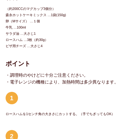
（約200CCのマグカップ3個分）
森永ホットケーキミックス …1袋(150g)
卵（Mサイズ） …１個
牛乳 …100ml
サラダ油 …大さじ1
ロースハム …3枚（約30g）
ピザ用チーズ …大さじ4
ポイント
・調理時のやけどに十分ご注意ください。
・電子レンジの機種により、加熱時間は多少異なります。
1
ロースハムを1センチ角の大きさにカットする。（手でちぎってもOK）
2