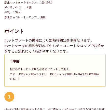
森永ホットケーキミックス …1袋(150g)
卵（Mサイズ） …１個
牛乳 …100ml
森永チョコレートシロップ …適量
ポイント
ホットプレートの機種により加熱時間は多少異なります。
ホットケーキの粗熱が取れてからチョコレートシロップでお絵か
きすると流れにくく描きやすくなります。
下準備
お好みのトッピング類を小さめにカットしておく。
バターは湯せんで溶かしておく。(電子レンジの場合は500Wで約20秒加熱
する。)
1
ボールに卵と牛乳を入れよく混ぜ、次に森永ホットケーキミックスを加え軽く混ぜ