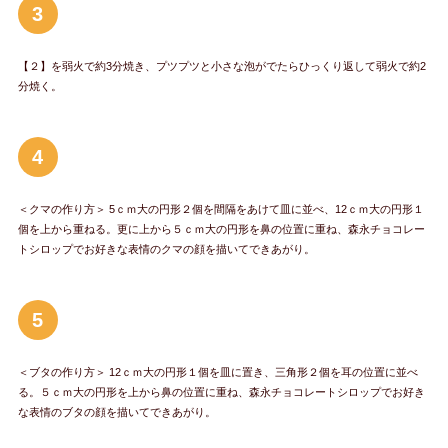
3
【２】を弱火で約3分焼き、プツプツと小さな泡がでたらひっくり返して弱火で約2
分焼く。
4
＜クマの作り方＞ 5ｃｍ大の円形２個を間隔をあけて皿に並べ、12ｃｍ大の円形１
個を上から重ねる。更に上から５ｃｍ大の円形を鼻の位置に重ね、森永チョコレー
トシロップでお好きな表情のクマの顔を描いてできあがり。
5
＜ブタの作り方＞ 12ｃｍ大の円形１個を皿に置き、三角形２個を耳の位置に並べ
る。５ｃｍ大の円形を上から鼻の位置に重ね、森永チョコレートシロップでお好き
な表情のブタの顔を描いてできあがり。