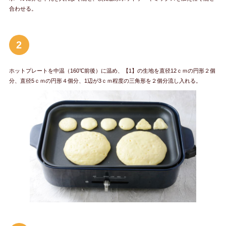
合わせる。
2
ホットプレートを中温（160℃前後）に温め、【1】の生地を直径12ｃｍの円形２個
分、直径5ｃｍの円形４個分、1辺が3ｃｍ程度の三角形を２個分流し入れる。