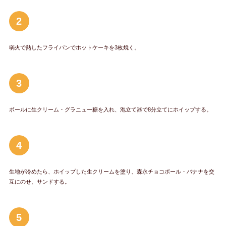
2
弱火で熱したフライパンでホットケーキを3枚焼く。
3
ボールに生クリーム・グラニュー糖を入れ、泡立て器で8分立てにホイップする。
4
生地が冷めたら、ホイップした生クリームを塗り、森永チョコボール・バナナを交
互にのせ、サンドする。
5