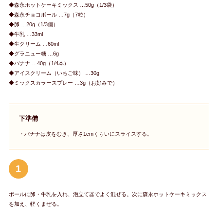
◆森永ホットケーキミックス …50g（1/3袋）
◆森永チョコボール …7g（7粒）
◆卵 …20g（1/3個）
◆牛乳 …33ml
◆生クリーム …60ml
◆グラニュー糖 …6g
◆バナナ …40g（1/4本）
◆アイスクリーム（いちご味） …30g
◆ミックスカラースプレー …3g（お好みで）
下準備
・バナナは皮をむき、厚さ1cmくらいにスライスする。
1
ボールに卵・牛乳を入れ、泡立て器でよく混ぜる。次に森永ホットケーキミックス
を加え、軽くまぜる。