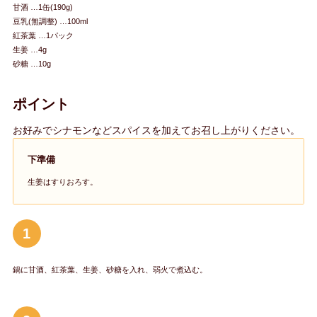
甘酒 …1缶(190g)
豆乳(無調整) …100ml
紅茶葉 …1パック
生姜 …4g
砂糖 …10g
ポイント
お好みでシナモンなどスパイスを加えてお召し上がりください。
下準備
生姜はすりおろす。
1
鍋に甘酒、紅茶葉、生姜、砂糖を入れ、弱火で煮込む。