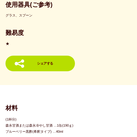
使用器具(ご参考)
グラス、スプーン
難易度
★
シェアする
材料
(1杯分)
森永甘酒または森永冷やし甘酒 …1缶(190ｇ)
ブルーベリー黒酢(希釈タイプ) …40ml