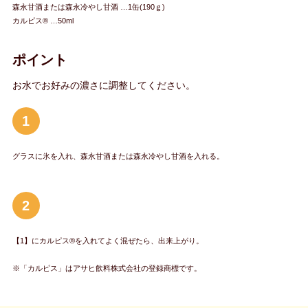
森永甘酒または森永冷やし甘酒 …1缶(190ｇ)
カルピス® …50ml
ポイント
お水でお好みの濃さに調整してください。
1
グラスに氷を入れ、森永甘酒または森永冷やし甘酒を入れる。
2
【1】にカルピス®を入れてよく混ぜたら、出来上がり。
※「カルピス」はアサヒ飲料株式会社の登録商標です。