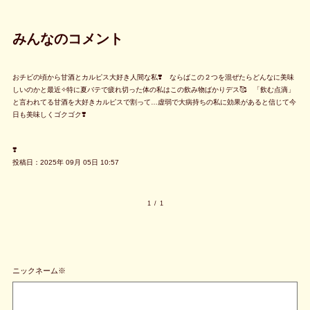
みんなのコメント
おチビの頃から甘酒とカルピス大好き人間な私❣️ ならばこの２つを混ぜたらどんなに美味
しいのかと最近✧特に夏バテで疲れ切った体の私はこの飲み物ばかりデス🥰 「飲む点滴」
と言われてる甘酒を大好きカルピスで割って…虚弱で大病持ちの私に効果があると信じて今
日も美味しくゴクゴク❣️
❣️
投稿日：2025年 09月 05日 10:57
1
/
1
ニックネーム※