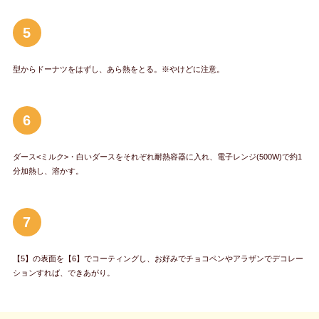
5
型からドーナツをはずし、あら熱をとる。※やけどに注意。
6
ダース<ミルク>・白いダースをそれぞれ耐熱容器に入れ、電子レンジ(500W)で約1
分加熱し、溶かす。
7
【5】の表面を【6】でコーティングし、お好みでチョコペンやアラザンでデコレー
ションすれば、できあがり。