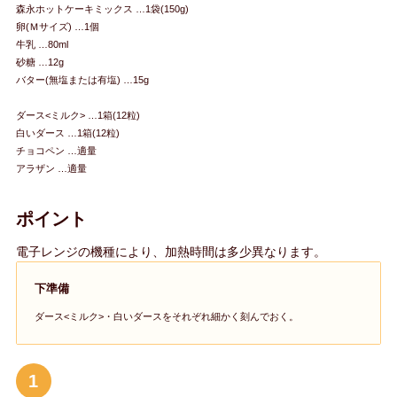
森永ホットケーキミックス …1袋(150g)
卵(Ｍサイズ) …1個
牛乳 …80ml
砂糖 …12g
バター(無塩または有塩) …15g
ダース<ミルク> …1箱(12粒)
白いダース …1箱(12粒)
チョコペン …適量
アラザン …適量
ポイント
電子レンジの機種により、加熱時間は多少異なります。
下準備
ダース<ミルク>・白いダースをそれぞれ細かく刻んでおく。
1