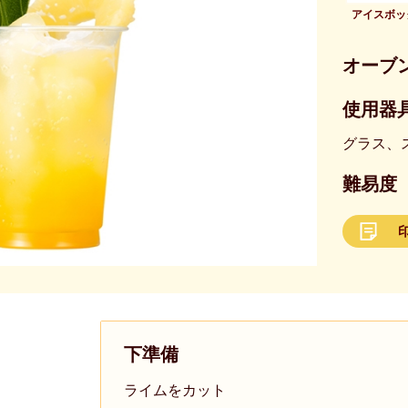
アイスボッ
オーブ
使用器具
グラス、
難易度
下準備
ライムをカット