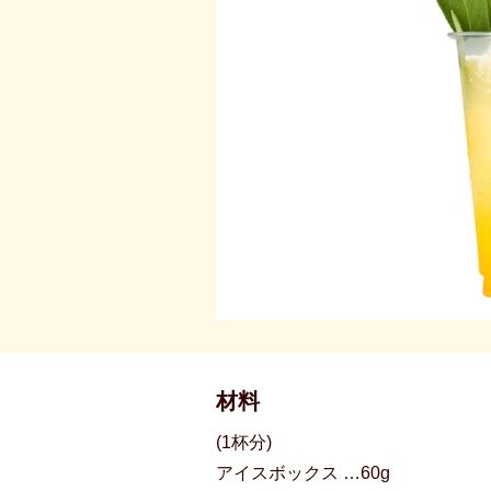
材料
(1杯分)
アイスボックス …60g