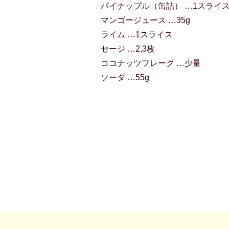
パイナップル（缶詰） …1スライ
マンゴージュース …35g
ライム …1スライス
セージ …2,3枚
ココナッツフレーク …少量
ソーダ …55g