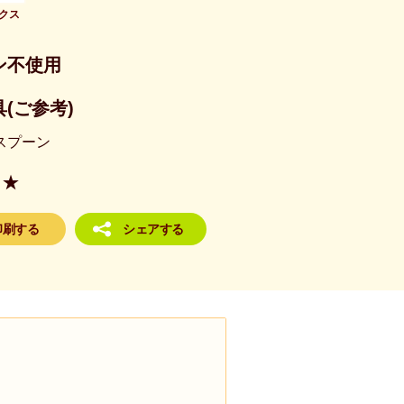
クス
ン不使用
(ご参考)
スプーン
★
印刷する
シェアする