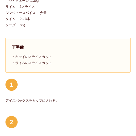
キウイピューレ …30g
ライム …1スライス
ジンジャースパイス …少量
タイム …2～3本
ソーダ …85g
下準備
・キウイのスライスカット
・ライムのスライスカット
1
アイスボックスをカップに入れる。
2