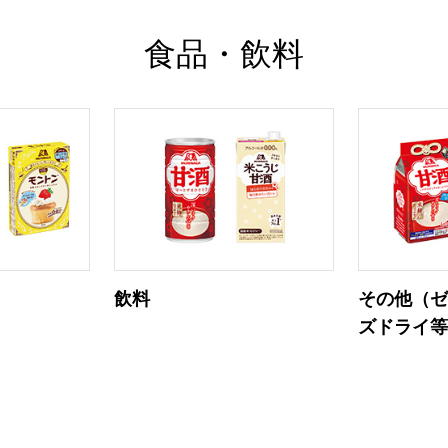
食品・飲料
飲料
その他（
ズドライ