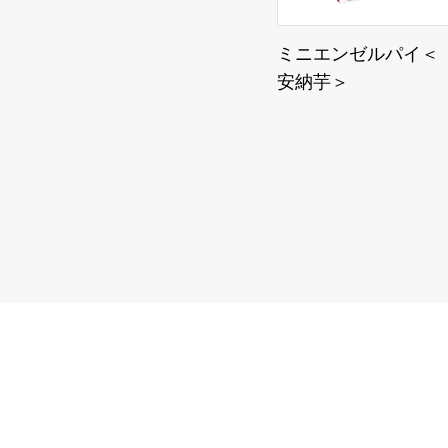
ミニエンゼルパイ＜
安納芋＞