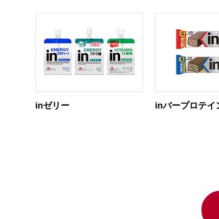
inゼリー
inバープロテイ