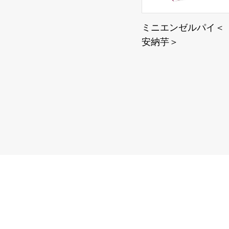
ミニエンゼルパイ＜
安納芋＞