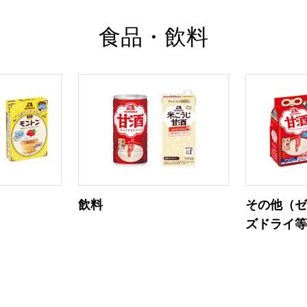
食品・飲料
飲料
その他（
ズドライ