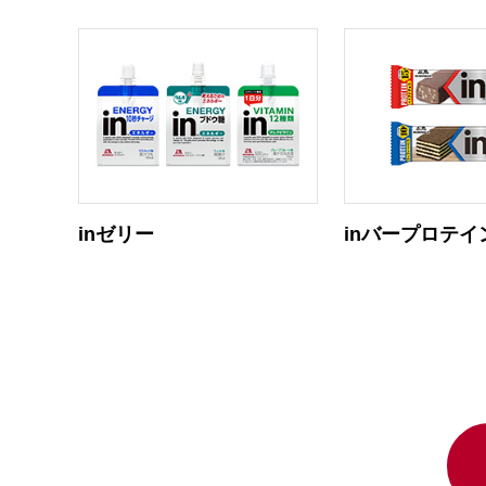
inゼリー
inバープロテイ