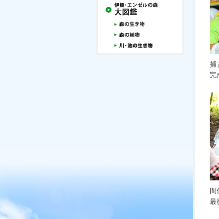
捕
完
間
最