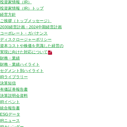
投資家情報（IR）
投資家情報（IR）トップ
経営方針
ご挨拶（トップメッセージ）
2030経営計画・2024中期経営計画
コーポレート・ガバナンス
ディスクロージャーポリシー
資本コストや株価を意識した経営の
実現に向けた対応について
財務・業績
財務・業績ハイライト
セグメント別ハイライト
IRライブラリー
決算短信
有価証券報告書
決算説明会資料
IRイベント
統合報告書
ESGデータ
IRニュース
IRカレンダー