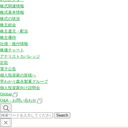
株式関連情報
株式基本情報
株式の状況
株主総会
株主還元・配当
株主優待
社債・格付情報
株価チャート
アナリストカバレッジ
定款
電子公告
個人投資家の皆様へ
早わかり森永製菓グループ
個人投資家向け説明会
Global
Q&A・お問い合わせ