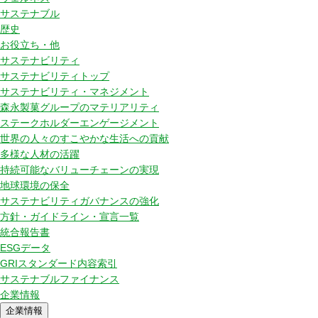
サステナブル
歴史
お役立ち・他
サステナビリティ
サステナビリティトップ
サステナビリティ・マネジメント
森永製菓グループのマテリアリティ
ステークホルダーエンゲージメント
世界の人々のすこやかな生活への貢献
多様な人材の活躍
持続可能なバリューチェーンの実現
地球環境の保全
サステナビリティガバナンスの強化
方針・ガイドライン・宣言一覧
統合報告書
ESGデータ
GRIスタンダード内容索引
サステナブルファイナンス
企業情報
企業情報