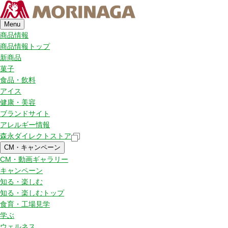
Menu
商品情報
商品情報トップ
新商品
菓子
食品・飲料
アイス
健康・美容
ブランドサイト
アレルギー情報
森永ダイレクトストア
CM・キャンペーン
CM・動画ギャラリー
キャンペーン
知る・楽しむ
知る・楽しむトップ
食育・工場見学
学ぶ
ウェルネス