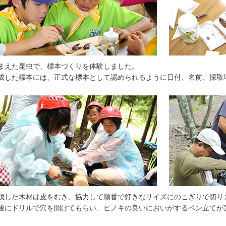
まえた昆虫で、標本づくりを体験しました。
成した標本には、正式な標本として認められるように日付、名前、採取
伐した木材は皮をむき、協力して順番で好きなサイズにのこぎりで切り
後にドリルで穴を開けてもらい、ヒノキの良いにおいがするペン立てが