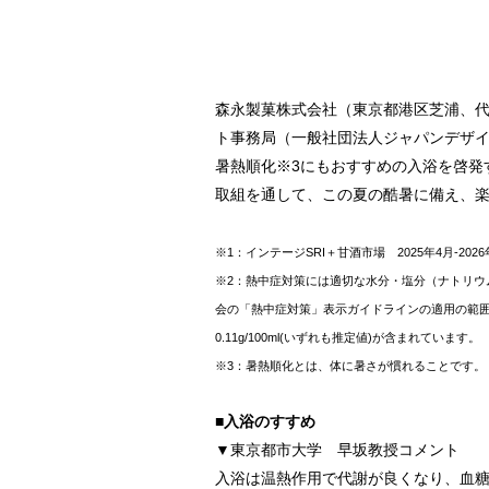
森永製菓株式会社（東京都港区芝浦、代
ト事務局（一般社団法人ジャパンデザイ
暑熱順化※3にもおすすめの入浴を啓発
取組を通して、この夏の酷暑に備え、
※1：インテージSRI＋甘酒市場 2025年4月-20
※2：熱中症対策には適切な水分・塩分（ナトリウム
会の「熱中症対策」表示ガイドラインの適用の範囲(食塩相当
0.11g/100ml(いずれも推定値)が含まれています。
※3：暑熱順化とは、体に暑さが慣れることです。
■入浴のすすめ
▼東京都市大学 早坂教授コメント
入浴は温熱作用で代謝が良くなり、血