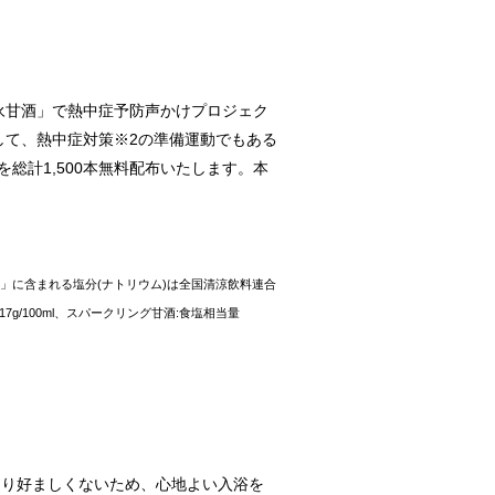
森永甘酒」で熱中症予防声かけプロジェク
して、熱中症対策※2の準備運動でもある
総計1,500本無料配布いたします。本
l」に含まれる塩分(ナトリウム)は全国清涼飲料連合
17g/100ml、スパークリング甘酒:食塩相当量
まり好ましくないため、心地よい入浴を