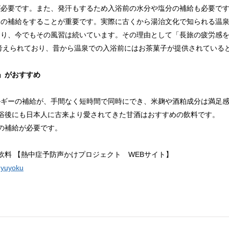
が必要です。また、発汗もするため入浴前の水分や塩分の補給も必要で
ーの補給をすることが重要です。実際に古くから湯治文化で知られる温
り、今でもその風習は続いています。その理由として「長旅の疲労感を
考えられており、昔から温泉での入浴前にはお茶菓子が提供されている
」がおすすめ
ルギーの補給が、手間なく短時間で同時にでき、米麹や酒粕成分は満足
浴後にも日本人に古来より愛されてきた甘酒はおすすめの飲料です。
の補給が必要です。
飲料 【熱中症予防声かけプロジェクト WEBサイト】
nyuyoku