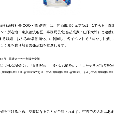
表取締役社長 COO・森 信也）は、甘酒市場シェアNo1※1である「
ン：所在地：東京都渋谷区、事務局長/社会起業家：山下太郎）と連携
する取組「おふろde暑熱順化」に賛同し、各イベントで「冷やし甘酒」を
楽しく夏を乗り切る啓発活動を推進します。
26年3月 累計メーカー別販売金額
）の補給が必要です。「甘酒190g」、「冷やし甘酒190g」、「スパークリング甘酒190m
量0.1-0.2g/100ml)であり、甘酒:食塩相当量0.2g/100ml、冷やし甘酒:食塩相当量0.
糖値を下げるため、空腹になることが予想されます。空腹での入浴はあ