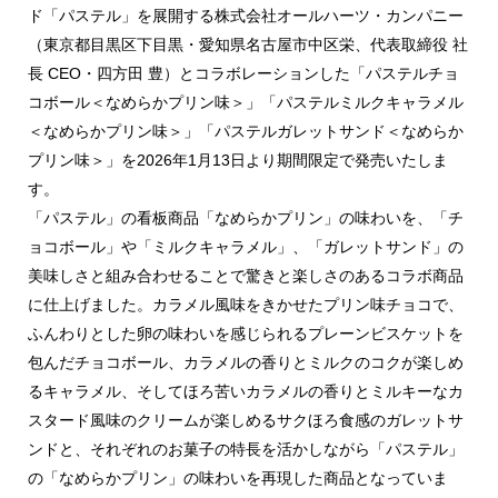
ド「パステル」を展開する株式会社オールハーツ・カンパニー
（東京都目黒区下目黒・愛知県名古屋市中区栄、代表取締役 社
長 CEO・四方田 豊）とコラボレーションした「パステルチョ
コボール＜なめらかプリン味＞」「パステルミルクキャラメル
＜なめらかプリン味＞」「パステルガレットサンド＜なめらか
プリン味＞」を2026年1月13日より期間限定で発売いたしま
す。
「パステル」の看板商品「なめらかプリン」の味わいを、「チ
ョコボール」や「ミルクキャラメル」、「ガレットサンド」の
美味しさと組み合わせることで驚きと楽しさのあるコラボ商品
に仕上げました。カラメル風味をきかせたプリン味チョコで、
ふんわりとした卵の味わいを感じられるプレーンビスケットを
包んだチョコボール、カラメルの香りとミルクのコクが楽しめ
るキャラメル、そしてほろ苦いカラメルの香りとミルキーなカ
スタード風味のクリームが楽しめるサクほろ食感のガレットサ
ンドと、それぞれのお菓子の特長を活かしながら「パステル」
の「なめらかプリン」の味わいを再現した商品となっていま