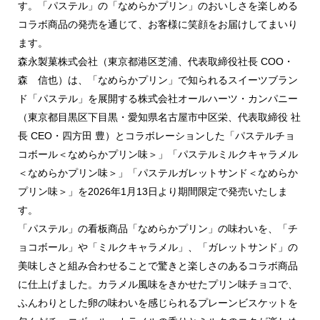
す。「パステル」の「なめらかプリン」のおいしさを楽しめる
コラボ商品の発売を通じて、お客様に笑顔をお届けしてまいり
ます。
森永製菓株式会社（東京都港区芝浦、代表取締役社長 COO・
森 信也）は、「なめらかプリン」で知られるスイーツブラン
ド「パステル」を展開する株式会社オールハーツ・カンパニー
（東京都目黒区下目黒・愛知県名古屋市中区栄、代表取締役 社
長 CEO・四方田 豊）とコラボレーションした「パステルチョ
コボール＜なめらかプリン味＞」「パステルミルクキャラメル
＜なめらかプリン味＞」「パステルガレットサンド＜なめらか
プリン味＞」を2026年1月13日より期間限定で発売いたしま
す。
「パステル」の看板商品「なめらかプリン」の味わいを、「チ
ョコボール」や「ミルクキャラメル」、「ガレットサンド」の
美味しさと組み合わせることで驚きと楽しさのあるコラボ商品
に仕上げました。カラメル風味をきかせたプリン味チョコで、
ふんわりとした卵の味わいを感じられるプレーンビスケットを