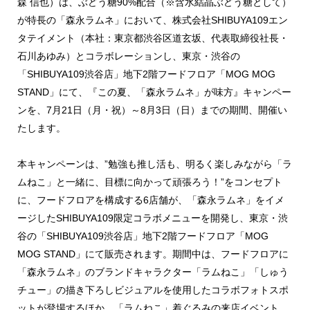
森 信也）は、ぶどう糖90%配合（※含水結晶ぶどう糖として）
が特長の「森永ラムネ」において、株式会社SHIBUYA109エン
タテイメント（本社：東京都渋谷区道玄坂、代表取締役社長・
石川あゆみ）とコラボレーションし、東京・渋谷の
「SHIBUYA109渋谷店」地下2階フードフロア「MOG MOG
STAND」にて、『この夏、「森永ラムネ」が味方』キャンペー
ンを、7月21日（月・祝）～8月3日（日）までの期間、開催い
たします。
本キャンペーンは、”勉強も推し活も、明るく楽しみながら「ラ
ムねこ」と一緒に、目標に向かって頑張ろう！”をコンセプト
に、フードフロアを構成する6店舗が、「森永ラムネ」をイメ
ージしたSHIBUYA109限定コラボメニューを開発し、東京・渋
谷の「SHIBUYA109渋谷店」地下2階フードフロア「MOG
MOG STAND」にて販売されます。期間中は、フードフロアに
「森永ラムネ」のブランドキャラクター「ラムねこ」「しゅう
チュー」の描き下ろしビジュアルを使用したコラボフォトスポ
ットが登場するほか、「ラムねこ」着ぐるみの来店イベント