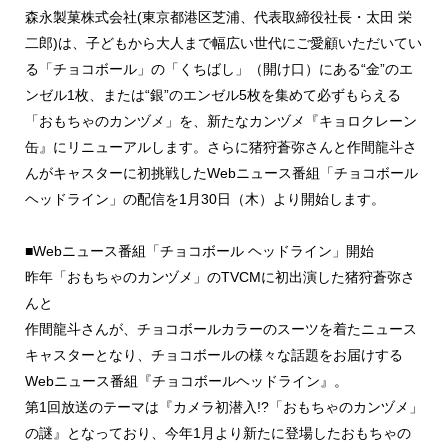
森永製菓株式会社(東京都港区芝浦、代表取締役社長・太田 栄
二郎)は、子どもから大人まで幅広い世代にご愛顧いただいてい
る「チョコボール」の「くちばし」（開け口）にある“金”のエ
ンゼル1枚、または“銀”のエンゼル5枚を集めて必ずもらえる
「おもちゃのカンヅメ」を、新たなカンヅメ『キョロクレーン
缶』にリニューアルします。さらに猪狩蒼弥さんと作間龍斗さ
んがキャスターに初挑戦したWebニュース番組「チョコボール
ヘッドライン」の配信を1月30日（木）より開始します。
■Webニュース番組「チョコボール ヘッドライン」開始
昨年「おもちゃのカンヅメ」のTVCMに初出演した猪狩蒼弥さ
んと
作間龍斗さんが、チョコボールカラーのスーツを着たニュース
キャスターとなり、チョコボールの様々な話題をお届けする
Webニュース番組『チョコボールヘッドライン』。
第1回放送のテーマは『カメラ初潜入!?「おもちゃのカンヅメ」
の謎』となっており、今年1月より新たに登場したおもちゃの