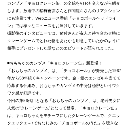
カンヅメ「キョロクレーン缶」の全貌をVTRも交えながら紹介
します。放送中の猪狩蒼弥さんと作間龍斗さんのリアクション
にも注目です。Webニュース番組「チョコボールヘッドライ
ン』では様々なニュースをお届けしていきます。
撮影後のインタビューでは、猪狩さんが友人と待ち合わせ時に
クレーンゲームでとれた物をあたかも用意していたかのように
相手にプレゼントした話などのエピソードが語られました。
■おもちゃのカンヅメ「キョロクレーン缶」新登場！
「おもちゃのカンヅメ」は、「チョコボール」が発売した1967
年から58年続くキャンペーンです。金・銀のエンゼルを当てて
応募する仕組み、おもちゃのカンヅメの中身は秘密というワク
ワク感が好評です。
今回の第56代目となる「おもちゃのカンヅメ」は、老若男女に
人気の“クレーンゲーム”となって登場。「キョロクレーン缶」
は、キョロちゃんをモチーフにしたクレーンゲームで、クエッ
クエックエ～♪でおなじみの「チョコボールのうた」を聴きな