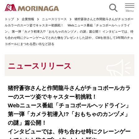
ページの本文へ
Menu
トップ
企業情報
ニュースリリース
猪狩蒼弥さんと作間龍斗さんがチョコボー
ルカラーのスーツ姿でキャスター初挑戦！ Webニュース番組「チョコボールヘッドライ
ン」 第一弾「カメラ初潜入!?「おもちゃのカンヅメ」の謎」篇公開！ インタビューでは、待
ち合わせ時にクレーンゲームでとれた物をプレゼントした話や、 CMを担当して3年間のチョ
コボールにまつわる思い出など語る
ニュースリリース
猪狩蒼弥さんと作間龍斗さんがチョコボールカラ
ーのスーツ姿でキャスター初挑戦！
Webニュース番組「チョコボールヘッドライン」
第一弾「カメラ初潜入!?「おもちゃのカンヅメ」
の謎」篇公開！
インタビューでは、待ち合わせ時にクレーンゲー