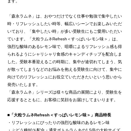
ます。
「森永ラムネ」は、おやつだけでなく仕事や勉強で集中したい
時・リフレッシュしたい時等、幅広いシーンでお楽しみいただ
いており、「集中したい時」が多い受験生にもご愛用いただい
ています。「大粒ラムネRefresh＜すっぱいレモン味＞」は、
強烈な酸味のあるレモン味で、咀嚼によるリフレッシュ感も得
られるようにシャリシャリ食感のキャンディチップを配合しま
した。受験本番迎えるこの時期に、集中が途切れてしまう、気
が散ってしまうなどのお悩みを抱える受験生に向けて、集中に
向けてのリフレッシュにお役立ていただきたいという思いから
発売いたします。
「森永ラムネ」シリーズは様々な商品の展開により、受験生を
応援するとともに、お客様に笑顔をお届けしてまいります。
■「大粒ラムネRefresh＜すっぱいレモン味＞」商品特長
・リフレッシュにぴったりの強烈な酸味のあるレモン味
・ぶどう糖80％配合・通常ボトルラムネの1.5倍の大粒サイズ