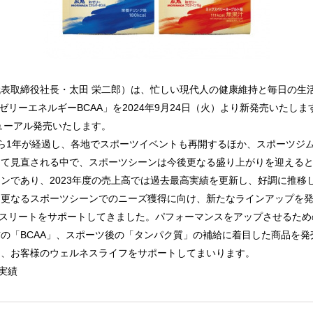
表取締役社長・太田 栄二郎）は、忙しい現代人の健康維持と毎日の生活
ゼリーエネルギーBCAA」を2024年9月24日（火）より新発売いたし
ニューアル発売いたします。
ら1年が経過し、各地でスポーツイベントも再開するほか、スポーツジ
て見直される中で、スポーツシーンは今後更なる盛り上がりを迎えると
ンであり、2023年度の売上高では過去最高実績を更新し、好調に推移
。更なるスポーツシーンでのニーズ獲得に向け、新たなラインアップを
アスリートをサポートしてきました。パフォーマンスをアップさせるた
の「BCAA」、スポーツ後の「タンパク質」の補給に着目した商品を
り、お客様のウェルネスライフをサポートしてまいります。
社実績