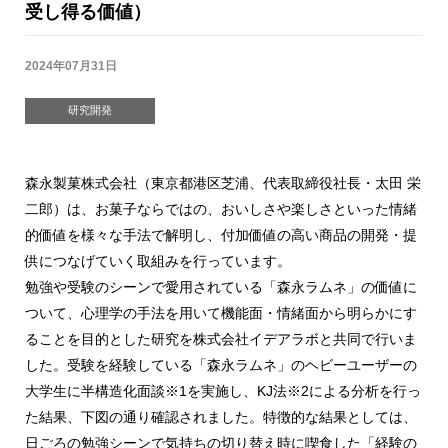
受し得る価値）
2024年07月31日
研究開発
森永製菓株式会社（東京都港区芝浦、代表取締役社長・太田 栄
二郎）は、お菓子ならではの、おいしさや楽しさといった情緒
的価値を様々な手法で解明し、付加価値の高い商品の開発・提
供につなげていく取組みを行っています。
勉強や受験のシーンで愛用されている「森永ラムネ」の価値に
ついて、心理学の手法を用いて機能面・情緒面から明らかにす
ることを目的とした研究を株式会社イデアラボと共同で行いま
した。受験を経験している「森永ラムネ」のヘビーユーザーの
大学生に半構造化面談※1を実施し、KJ法※2による分析を行っ
た結果、下図の通り確認されました。特徴的な結果としては、
日ごろの勉強シーンで気持ちの切り替え時に喫食した「経験の