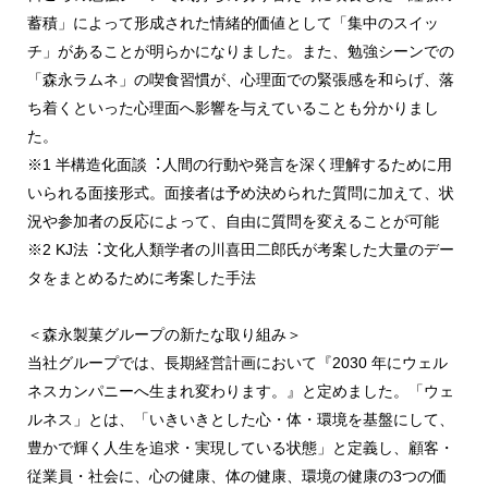
蓄積」によって形成された情緒的価値として「集中のスイッ
チ」があることが明らかになりました。また、勉強シーンでの
「森永ラムネ」の喫食習慣が、心理面での緊張感を和らげ、落
ち着くといった心理面へ影響を与えていることも分かりまし
た。
※1 半構造化面談︓人間の行動や発言を深く理解するために用
いられる面接形式。面接者は予め決められた質問に加えて、状
況や参加者の反応によって、自由に質問を変えることが可能
※2 KJ法︓文化人類学者の川喜田二郎氏が考案した大量のデー
タをまとめるために考案した手法
＜森永製菓グループの新たな取り組み＞
当社グループでは、長期経営計画において『2030 年にウェル
ネスカンパニーへ生まれ変わります。』と定めました。「ウェ
ルネス」とは、「いきいきとした心・体・環境を基盤にして、
豊かで輝く人生を追求・実現している状態」と定義し、顧客・
従業員・社会に、心の健康、体の健康、環境の健康の3つの価