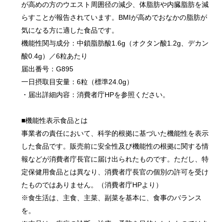
が高めの方のウエスト周囲径の減少、体脂肪や内臓脂肪を減
らすことが報告されています。BMIが高めでおなかの脂肪が
気になる方に適した食品です。
機能性関与成分：中鎖脂肪酸1.6g（オクタン酸1.2g、デカン
酸0.4g）／6粒あたり
届出番号：G895
一日摂取目安量：6粒（標準24.0g）
・届出詳細内容：消費者庁HPを参照ください。
■機能性表示食品とは
事業者の責任において、科学的根拠に基づいた機能性を表示
した食品です。販売前に安全性及び機能性の根拠に関する情
報などが消費者庁長官に届け出られたものです。ただし、特
定保健用食品とは異なり、消費者庁長官の個別の許可を受け
たものではありません。（消費者庁HPより）
※食生活は、主食、主菜、副菜を基本に、食事のバランス
を。