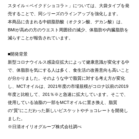
スタイル＜ベイクドショコラ＞」については、大袋タイプを発
売することで、同シリーズのラインアップを強化します。
本商品に含まれる中鎖脂肪酸（オクタン酸、デカン酸）は、
BMIが高めの方のウエスト周囲径の減少、体脂肪や内臓脂肪を
減らすことが報告されています。
■開発背景
新型コロナウイルス感染症拡大によって健康意識が変化する中
で、体脂肪を気にする人は多く、食生活の改善意向も高いこと
が分かりました。そのような中で脂質に対する考え方が変化
し、MCTオイルは、2021年度の市場規模がコロナ以前の2019
年度と比較して、201％※と急速に拡大しています。そこで、
使用している油脂の一部をMCTオイルに置き換え、脂質
の“質”にこだわった新しいビスケットやチョコレートを開発し
ました。
※日清オイリオグループ株式会社調べ