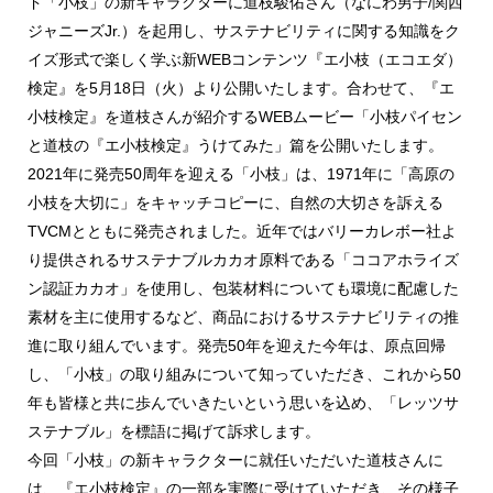
ド「小枝」の新キャラクターに道枝駿佑さん（なにわ男子/関西
ジャニーズJr.）を起用し、サステナビリティに関する知識をク
イズ形式で楽しく学ぶ新WEBコンテンツ『エ小枝（エコエダ）
検定』を5月18日（火）より公開いたします。合わせて、『エ
小枝検定』を道枝さんが紹介するWEBムービー「小枝パイセン
と道枝の『エ小枝検定』うけてみた」篇を公開いたします。
2021年に発売50周年を迎える「小枝」は、1971年に「高原の
小枝を大切に」をキャッチコピーに、自然の大切さを訴える
TVCMとともに発売されました。近年ではバリーカレボー社よ
り提供されるサステナブルカカオ原料である「ココアホライズ
ン認証カカオ」を使用し、包装材料についても環境に配慮した
素材を主に使用するなど、商品におけるサステナビリティの推
進に取り組んでいます。発売50年を迎えた今年は、原点回帰
し、「小枝」の取り組みについて知っていただき、これから50
年も皆様と共に歩んでいきたいという思いを込め、「レッツサ
ステナブル」を標語に掲げて訴求します。
今回「小枝」の新キャラクターに就任いただいた道枝さんに
は、『エ小枝検定』の一部を実際に受けていただき、その様子