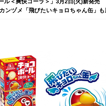
ル＜爽快コーラ＞」3月2日(火)新発売
のカンヅメ「飛びたいキョロちゃん缶」も