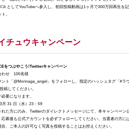
ズJr.としてYouTubeへ参入し、初回投稿動画は1ヶ月で300万回再
ット。
&ハイチュウキャンペーン
Eをつぶやこう!Twitterキャンペーン
わせ 100名様
カウント「@Morinaga_angel」をフォローし、指定のハッシュタグ「
言を投稿してください。
録が必要になります。
月 31 日（水）23：59
れた方にのみ、Twitterのダイレクトメッセージにて、本キャンペー
、応募後も公式アカウントを必ずフォローしてください。当選者の方に
場合、ご本人の許可なく写真を投稿することはお控えください。