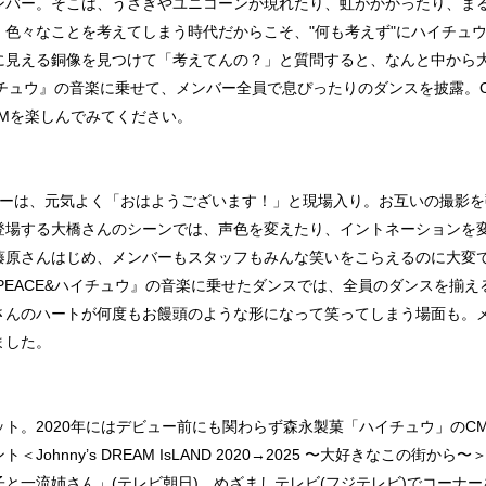
バー。そこは、うさぎやユニコーンが現れたり、虹がかかったり、まるで夢の
、色々なことを考えてしまう時代だからこそ、"何も考えず"にハイチュ
に見える銅像を見つけて「考えてんの？」と質問すると、なんと中から
&ハイチュウ』の音楽に乗せて、メンバー全員で息ぴったりのダンスを披露
CMを楽しんでみてください。
バーは、元気よく「おはようございます！」と現場入り。お互いの撮影
登場する大橋さんのシーンでは、声色を変えたり、イントネーションを
藤原さんはじめ、メンバーもスタッフもみんな笑いをこらえるのに大変
&PEACE&ハイチュウ』の音楽に乗せたダンスでは、全員のダンスを揃
さんのハートが何度もお饅頭のような形になって笑ってしまう場面も。
ました。
ニット。2020年にはデビュー前にも関わらず森永製菓「ハイチュウ」のCM
ohnny’s DREAM IsLAND 2020→2025 〜大好きなこの街
と一流姉さん」(テレビ朝日)、めざましテレビ(フジテレビ)でコーナ