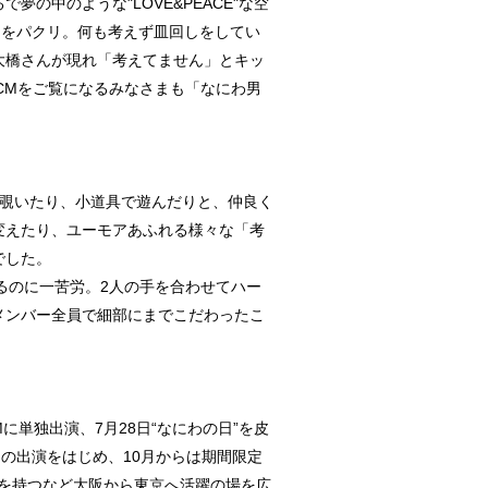
中のような"LOVE&PEACE"な空
ウをパクリ。何も考えず皿回しをしてい
大橋さんが現れ「考えてません」とキッ
。CMをご覧になるみなさまも「なにわ男
を覗いたり、小道具で遊んだりと、仲良く
変えたり、ユーモアあふれる様々な「考
でした。
えるのに一苦労。2人の手を合わせてハー
メンバー全員で細部にまでこだわったこ
に単独出演、7月28日“なにわの日”を皮
から〜＞の出演をはじめ、10月からは期間限定
ーを持つなど大阪から東京へ活躍の場を広