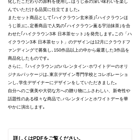
化したこだわりの原料を使用し､ほうじ茶の深い味わいを楽し
んでいただける品質に仕立てました｡
またセット商品として｢ハイクラウン玄米茶｣｢ハイクラウンほ
うじ茶｣に､定番商品で人気の｢ハイクラウン薫る宇治抹茶｣を合
わせた｢ハイクラウン3本 日本茶セット｣を発売します｡この「ハ
イクラウン3本 日本茶セット」のデザインは12月にクラウドフ
ァンディングで募集し､150作品以上の中から厳選した3作品を
商品化したものです｡
さらに、｢ハイクラウン｣のバレンタイン･ホワイトデーのオリ
ジナルパッケージは､東京デザイン専門学校とコレボレーショ
ンし､学生デザイナーにデザインをしていただきました｡
自分へのご褒美や大切な方への贈り物にふさわしい、新奇性や
話題性のある様々な商品で､バレンタインとホワイトデーを華
やかに演出します｡
詳しくはPDFをご覧ください。