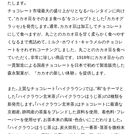
たします｡
チョコレート市場最大の盛り上がりとなるバレンタインに向け
て､“カカオ豆をそのまま食べる”をコンセプトとした｢カカオグ
ラッセ｣を発売します｡通常､カカオ豆は加工してチョコレート
にして食べますが、丸ごとのカカオ豆を甘く柔らかく食べやす
くなるまで煮詰めて､ミルク･ホワイト･キャラメルのチョコレ
ートをそれぞれコーチングしました。丸ごとのカカオ豆を食べ
ていただく､非常に珍しい商品です。1918年にカカオ豆からの
一貫製造による国産チョコレートを日本で初めて製造販売した
森永製菓が、『カカオの新しい体験』を提供します。
また､上質なチョコレート｢ハイクラウン｣では､”和”をテーマと
した｢ハイクラウン玄米茶｣｢ハイクラウンほうじ茶｣の2種類を
新発売します｡｢ハイクラウン玄米茶｣はチョコレートに最適な
京都産､静岡産の茶葉をブレンドした原料を使用。着色料･フレ
ーバーを使用せず､お茶本来の風味･色合いにこだわりました｡
｢ハイクラウンほうじ茶｣は､炭火焙煎した一番茶･茎茶を微粉末