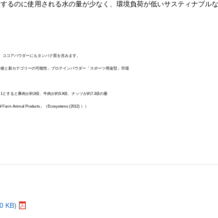
するのに使用される水の量が少なく、環境負荷が低いサスティナブルな
す。ココアパウダーにもタンパク質を含みます。
今後と新カテゴリーの可能性」プロテインパウダー「スポーツ用途型」市場
すると豚肉が約3倍、牛肉が約5.9倍、ナッツが約7.3倍の量
 Farm Animal Products」（Ecosystems (2012) ））
。
 KB)