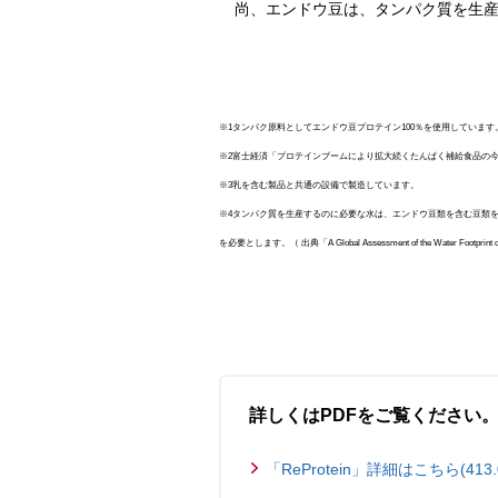
尚、エンドウ豆は、タンパク質を生産
※1タンパク原料としてエンドウ豆プロテイン100％を使用していま
※2富士経済「プロテインブームにより拡大続くたんぱく補給食品の
※3乳を含む製品と共通の設備で製造しています。
※4タンパク質を生産するのに必要な水は、エンドウ豆類を含む豆類を1と
を必要とします。（ 出典「A Global Assessment of the Water Footprint of
詳しくはPDFをご覧ください
「ReProtein」詳細はこちら(413.0