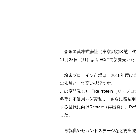
森永製菓株式会社（東京都港区芝、代表
11月25日（月）よりECにて新発売い
粉末プロテイン市場は、2018年度は成
は依然として高い状況です。
この度開発した「ReProtein（リ
料等）不使用
を実現し、さらに増粘剤
※3
する世代に向けRestart（再出発）、R
した。
再就職やセカンドステージなど再出発