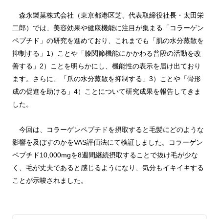
森永製菓株式会社（東京都港区芝、代表取締役社長・太田栄
二郎）では、美容効果や健康機能に注目が集まる「コラーゲン
ペプチド」の研究を進めており、これまでも「肌の水分蒸散を
抑制する」1）ことや「膝関節機能にかかわる普段の活動を改
善する」2）ことを明らかにし、機能性の表示を届け出ており
ます。さらに、「爪の水分蒸散を抑制する」3）ことや「骨形
成の促進を助ける」4）ことについて研究成果を報告してきま
した。
今回は、コラーゲンペプチドを摂取すると毛髪にどのような
影響を及ぼすのかを
VAS評価法にて
検証しました。コラーゲン
ペプチド10,000mgを8週間継続摂取することで抜け毛が少な
く、毛が丈夫であると感じるようになり、気分もイキイキする
ことが示唆されました。