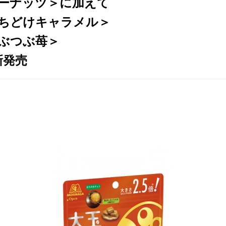
ーナッツ＞に加えて
ちどけキャラメル＞
ぶつぶ苺＞
新発売