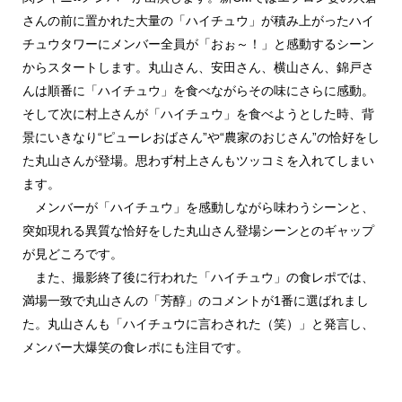
さんの前に置かれた大量の「ハイチュウ」が積み上がったハイ
チュウタワーにメンバー全員が「おぉ～！」と感動するシーン
からスタートします。丸山さん、安田さん、横山さん、錦戸さ
んは順番に「ハイチュウ」を食べながらその味にさらに感動。
そして次に村上さんが「ハイチュウ」を食べようとした時、背
景にいきなり“ピューレおばさん”や“農家のおじさん”の恰好をし
た丸山さんが登場。思わず村上さんもツッコミを入れてしまい
ます。
メンバーが「ハイチュウ」を感動しながら味わうシーンと、
突如現れる異質な恰好をした丸山さん登場シーンとのギャップ
が見どころです。
また、撮影終了後に行われた「ハイチュウ」の食レポでは、
満場一致で丸山さんの「芳醇」のコメントが1番に選ばれまし
た。丸山さんも「ハイチュウに言わされた（笑）」と発言し、
メンバー大爆笑の食レポにも注目です。