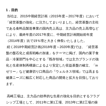
1．目的
当社は、2015中期経営計画（2015年度～2017年度）において
「経営基盤の強化」に注力してまいりました。経営基盤の主柱
である食料品製造事業の国内売上高は、主力品の売上高増など
により、最終年度の2017年度に、中期経営計画開始前年度
（2014年度）比で19％増と大きく伸長いたしました。
続く2018中期経営計画(2018年度～2020年度)では、「経営基
盤の盤石化と成長戦略の加速」をテーマに掲げ、国内の菓子食
品・冷菓部門を中心とする『既存領域』では主力ブランドの強
化と生産体制再構築によるより安定した収益基盤の確立、「in
ゼリー」など健康切り口商品の『ウェルネス領域』では高まる
健康ニーズに幅広く対応した商品の開発と拡大を目指しており
ます。
高崎工場は、主力品の効率的な生産の強化を目的とするフラグ
シップ工場として、2011年に第1工場、2013年に第2工場の操