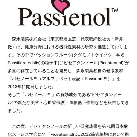
森永製菓株式会社（東京都港区芝、代表取締役社長・新井
徹）は、健康分野における機能性素材の研究を推進しておりま
す。その中でパッションフルーツ(クダモノトケイソウ、学名
Passiflora edulis)の種子中に“ピセアタンノール(Piceatannol)”が
多量に存在していることを発見し、森永製菓独自の健康素材
「パセノール™（アルファベット表記：Passienol™）」を
2013年に開発しました。
そして「パセノール™ 」の有効成分である“ピセアタンノー
ル”の新たな美容・心血管保護・血糖低下作用などを報告してき
ました。
この度、ピセアタンノールの新しい研究成果を第71回日本酸
化ストレス学会にて「PiceatannolはC2C12筋管細胞において酸