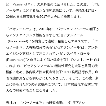
記：Passienol™）」の原料販売に至りました。この度、「パセ
ノール™」に関する新たな研究成果について、来る3月17日～
20日の日本農芸化学会2017年大会にて発表します。
「パセノール™」は、2013年に、パッションフルーツの種子か
らアンチエイジング機能を有する“ピセアタンノール
（Piceatannol）”を抽出して濃縮、精製したエキスです。「パ
セノール™」の有効成分である“ピセアタンノール”は、アンチ
エイジング素材として注目されている“レスベラトロール
(Resveratrol)”と非常によく似た構造を有しています。当社では
これまでに“ピセアタンノール”の機能性研究を大学と共同で積
極的に進め、体内吸収性や長寿遺伝子SIRT1発現誘導作用、血
管保護作用などを明らかにしてきました。そして、この度、新
たに得られた6つの研究成果について、日本農芸化学会2017年
大会で発表することになりました。
当社の、「パセノール™」の研究成果にご注目下さい。