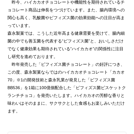
昨今、ハイカカオチョコレートや機能性を期待されているチ
ョコレート商品は伸長をつづけています。また、腸内環境への
関心も高く、乳酸菌やビフィズス菌の効果効能への注目が高ま
っています。
森永製菓では、こうした近年高まる健康需要を受けて、腸内細
菌の中でも善玉菌を代表する“ビフィズス菌”と、おいしさだけ
でなく健康効果も期待されている“ハイカカオ”の関係性に注目
し研究を進めております。
昨年発売した「ビフィズス菌チョコレート」の好評につき、
この度、森永製菓ならではのハイカカオチョコレート「カカオ
70」※1の開発技術と森永乳業が発見した「ビフィズス菌
BB536」を1箱に100億個配合した「ビフィズス菌ビスケットク
ランチチョコ」を発売いたします。ハイカカオの芳醇な香りと
味わいはそのままに、サクサクとした食感もお楽しみいただけ
ます。