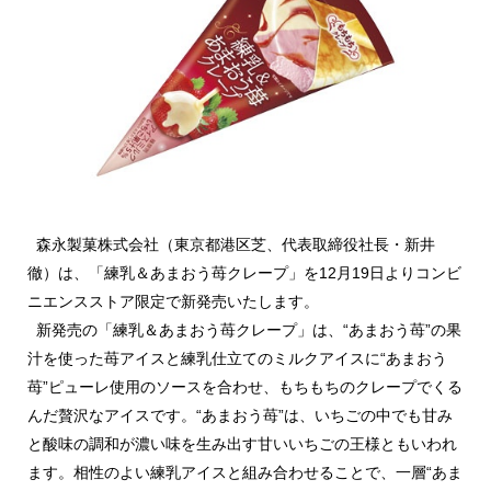
森永製菓株式会社（東京都港区芝、代表取締役社長・新井
徹）は、「練乳＆あまおう苺クレープ」を12月19日よりコンビ
ニエンスストア限定で新発売いたします。
新発売の「練乳＆あまおう苺クレープ」は、“あまおう苺”の果
汁を使った苺アイスと練乳仕立てのミルクアイスに“あまおう
苺”ピューレ使用のソースを合わせ、もちもちのクレープでくる
んだ贅沢なアイスです。“あまおう苺”は、いちごの中でも甘み
と酸味の調和が濃い味を生み出す甘いいちごの王様ともいわれ
ます。相性のよい練乳アイスと組み合わせることで、一層“あま