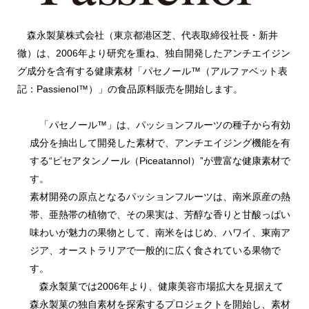
森永製菓株式会社（東京都港区芝、代表取締役社長・新井
徹）は、2006年より研究を重ね、独自開発したアンチエイジン
グ成分を含有する健康素材「パセノール™（アルファベット表
記：Passienol™）」の食品原料販売を開始します。
「パセノール™」は、パッションフルーツの種子から有効
成分を抽出して開発した素材で、アンチエイジング機能を有
する“ピセアタンノール（Piceatannol）”が豊富な健康素材で
す。
素材開発の原点となるパッションフルーツは、南米原産の熱
帯、亜熱帯の植物で、その果実は、芳醇な香りと甘酸っぱい
味わいが魅力の果物として、南米をはじめ、ハワイ、東南ア
ジア、オーストラリアで一般的に広く食されている果物で
す。
森永製菓では2006年より、健康美容市場拡大を見据えて
森永製菓の独自素材を探索するプロジェクトを開始し、素材