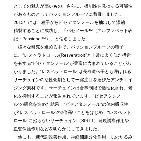
としての魅力が高いもの、さらに、機能性を発揮する可能性
があるものとしてパッションフルーツに着目しました。
2013年には、種子からピセアタンノールを抽出して濃縮、
精製することに成功し、「パセノール™（アルファベット表
記：Passienol™）」と命名しました。
様々な研究を進める中で、パッションフルーツの種子
に、“レスベラトロール(Resveratrol)”と非常によく似た構造
を有する“ピセアタンノール”が豊富に含まれていることがわ
かりました。“レスベラトロール”は長寿遺伝子とも呼ばれる
サーチュインの活性化剤として一躍注目を浴びたアンチエイ
ジング素材です。サーチュインは食事制限で活性化され、老
化を抑制することが報告されています。“ピセアタンノー
ル”の研究を進めた結果、“ピセアタンノール”の体内吸収性
が“レスベラトロール”の2倍高いことをはじめ、“レスベラト
ロール”に劣らないサーチュイン（SIRT1）発現誘導作用や
血管保護作用などを明らかにしてきました。
他にも、糖代謝改善作用、神経細胞分化作用、肌のたるみ