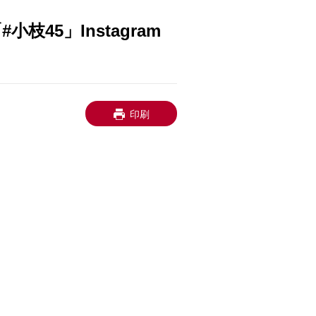
45」Instagram
印刷