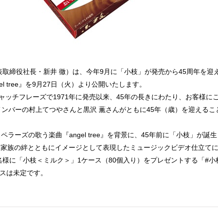
取締役社長・新井 徹）は、今年9月に「小枝」が発売から45周年を迎
l tree』を9月27日（火）より公開いたします。
ャッチフレーズで1971年に発売以来、45年の長きにわたり、お客様に
メンバーの村上てつやさんと黒沢 薫さんがともに45年（歳）を迎える
ラーズの歌う楽曲『angel tree』を背景に、45年前に「小枝」が
を家族の絆とともにイメージとして表現したミュージックビデオ仕立て
様に「小枝＜ミルク＞」1ケース（80個入り）をプレゼントする「#小枝45
リースは未定です。