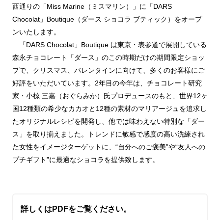
西通りの「Miss Marine（ミスマリン）」に「DARS
Chocolat」Boutique（ダース ショコラ ブティック）をオープ
ンいたします。
「DARS Chocolat」Boutique は東京・表参道で展開している
森永チョコレート「ダース」のこの時期だけの期間限定ショッ
プで、クリスマス、バレンタインに向けて、多くのお客様にご
好評をいただいています。2年目の今年は、チョコレート研究
家・小椋 三嘉（おぐらみか）氏プロデュースのもと、世界12ヶ
国12種類の希少なカカオと12種の素材のマリアージュを追求し
たオリジナルレシピを開発し、他では味わえない特別な「ダー
ス」を取り揃えました。トレンドに敏感で感度の高い洗練され
た女性をイメージターゲットに、“自分へのご褒美”や“友人への
プチギフト”に最適なショコラを提供致します。
詳しくはPDFをご覧ください。