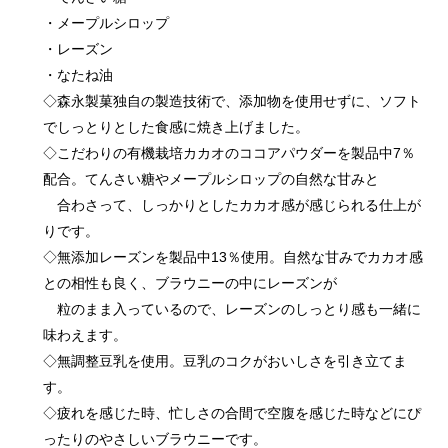
・メープルシロップ
・レーズン
・なたね油
◇森永製菓独自の製造技術で、添加物を使用せずに、ソフト
でしっとりとした食感に焼き上げました。
◇こだわりの有機栽培カカオのココアパウダーを製品中7％
配合。てんさい糖やメープルシロップの自然な甘みと
合わさって、しっかりとしたカカオ感が感じられる仕上が
りです。
◇無添加レーズンを製品中13％使用。自然な甘みでカカオ感
との相性も良く、ブラウニーの中にレーズンが
粒のまま入っているので、レーズンのしっとり感も一緒に
味わえます。
◇無調整豆乳を使用。豆乳のコクがおいしさを引き立てま
す。
◇疲れを感じた時、忙しさの合間で空腹を感じた時などにぴ
ったりのやさしいブラウニーです。