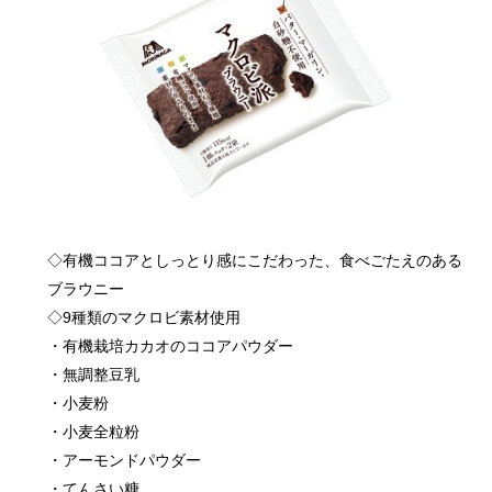
◇有機ココアとしっとり感にこだわった、食べごたえのある
ブラウニー
◇9種類のマクロビ素材使用
・有機栽培カカオのココアパウダー
・無調整豆乳
・小麦粉
・小麦全粒粉
・アーモンドパウダー
・てんさい糖