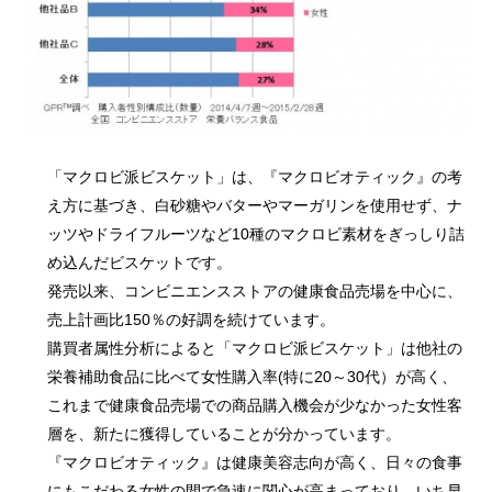
「マクロビ派ビスケット」は、『マクロビオティック』の考
え方に基づき、白砂糖やバターやマーガリンを使用せず、ナ
ッツやドライフルーツなど10種のマクロビ素材をぎっしり詰
め込んだビスケットです。
発売以来、コンビニエンスストアの健康食品売場を中心に、
売上計画比150％の好調を続けています。
購買者属性分析によると「マクロビ派ビスケット」は他社の
栄養補助食品に比べて女性購入率(特に20～30代）が高く、
これまで健康食品売場での商品購入機会が少なかった女性客
層を、新たに獲得していることが分かっています。
『マクロビオティック』は健康美容志向が高く、日々の食事
にもこだわる女性の間で急速に関心が高まっており、いち早