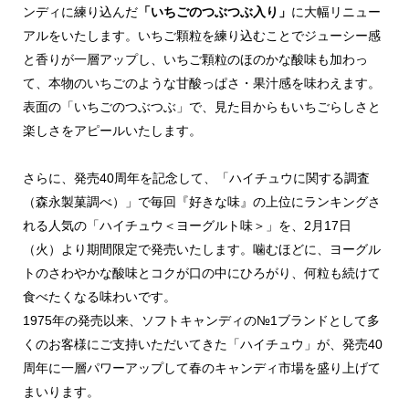
ンディに練り込んだ
「いちごのつぶつぶ入り」
に大幅リニュー
アルをいたします。いちご顆粒を練り込むことでジューシー感
と香りが一層アップし、いちご顆粒のほのかな酸味も加わっ
て、本物のいちごのような甘酸っぱさ・果汁感を味わえます。
表面の「いちごのつぶつぶ」で、見た目からもいちごらしさと
楽しさをアピールいたします。
さらに、発売40周年を記念して、「ハイチュウに関する調査
（森永製菓調べ）」で毎回『好きな味』の上位にランキングさ
れる人気の「ハイチュウ＜ヨーグルト味＞」を、2月17日
（火）より期間限定で発売いたします。噛むほどに、ヨーグル
トのさわやかな酸味とコクが口の中にひろがり、何粒も続けて
食べたくなる味わいです。
1975年の発売以来、ソフトキャンディの№1ブランドとして多
くのお客様にご支持いただいてきた「ハイチュウ」が、発売40
周年に一層パワーアップして春のキャンディ市場を盛り上げて
まいります。