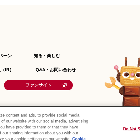
ペーン
知る・楽しむ
（IR）
Q&A・お問い合わせ
ファンサイト
ze content and ads, to provide social media
 of our website with our social media, advertising
you have provided to them or that they have
Do Not S
リシー
ウェブアクセシビリティ
ご利用規約
リンク
of our sharing information about you with our
ze your cookie settings on our website.
Cookie