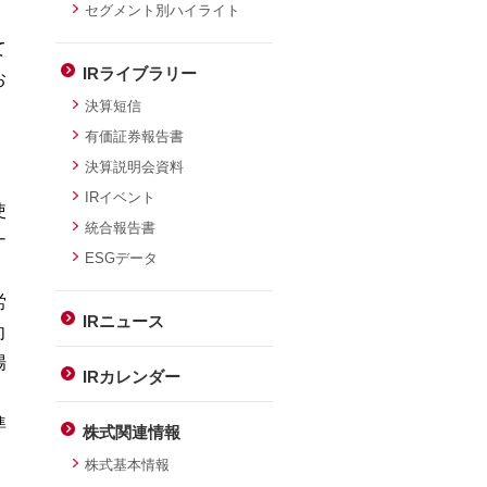
セグメント別ハイライト
て
IRライブラリー
お
決算短信
有価証券報告書
決算説明会資料
IRイベント
使
統合報告書
ナ
ESGデータ
労
IRニュース
向
場
IRカレンダー
準
株式関連情報
株式基本情報