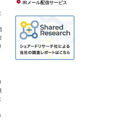
IRメール配信サービス
と
、
関
実
り
り
規
よ
き