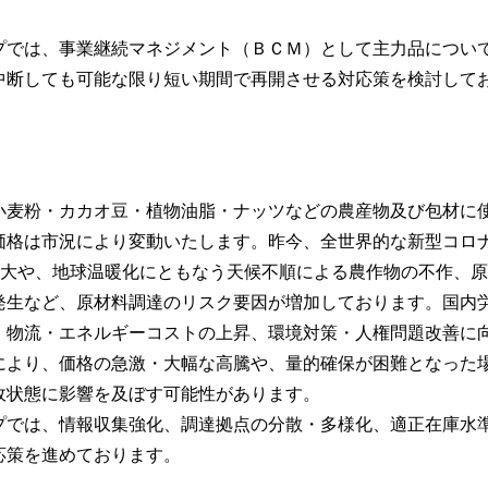
プでは、事業継続マネジメント（ＢＣＭ）として主力品につい
中断しても可能な限り短い期間で再開させる対応策を検討して
小麦粉・カカオ豆・植物油脂・ナッツなどの農産物及び包材に
価格は市況により変動いたします。昨今、全世界的な新型コロ
9）拡大や、地球温暖化にともなう天候不順による農作物の不作、原
発生など、原材料調達のリスク要因が増加しております。国内
・物流・エネルギーコストの上昇、環境対策・人権問題改善に
により、価格の急激・大幅な高騰や、量的確保が困難となった
政状態に影響を及ぼす可能性があります。
プでは、情報収集強化、調達拠点の分散・多様化、適正在庫水
応策を進めております。