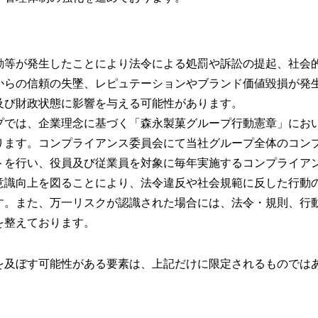
動等が発生したことにより法令による処罰や訴訟の提起、社会
からの信頼の失墜、レピュテーションやブランド価値毀損が発
及び財政状態に影響を与える可能性があります。
プでは、企業理念に基づく「森永製菓グループ行動憲章」にお
ります。コンプライアンス委員会にて当社グループ全体のコン
トを行い、役員及び従業員を対象に毎年実施するコンプライア
意識向上を図ることにより、法令違反や社会規範に反した行動
す。また、万一リスクが認識された場合には、法令・規則、行
を整えております。
を及ぼす可能性がある要素は、上記だけに限定されるものでは