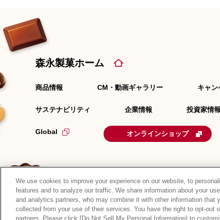
森永製菓ホーム
商品情報
CM・動画ギャラリー
キャン
サステナビリティ
企業情報
投資家情報
Global
オンラインショップ
We use cookies to improve your experience on our website, to personali
features and to analyze our traffic. We share information about your use
and analytics partners, who may combine it with other information that 
サイトマップ
RSSの配信について
プライバシーポ
collected from your use of their services. You have the right to opt-out 
partners. Please click [Do Not Sell My Personal Information] to customi