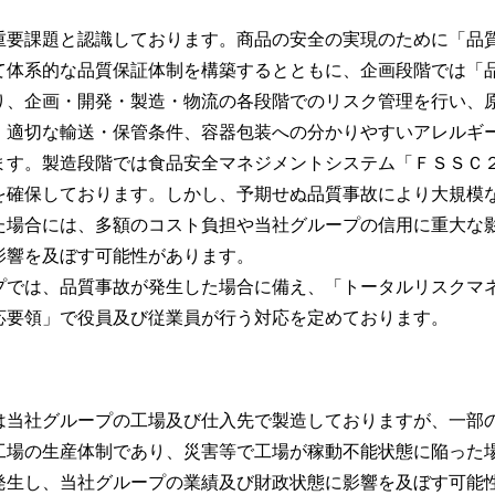
重要課題と認識しております。商品の安全の実現のために「品
て体系的な品質保証体制を構築するとともに、企画段階では「
り、企画・開発・製造・物流の各段階でのリスク管理を行い、
、適切な輸送・保管条件、容器包装への分かりやすいアレルギ
ます。製造段階では食品安全マネジメントシステム「ＦＳＳＣ
を確保しております。しかし、予期せぬ品質事故により大規模
た場合には、多額のコスト負担や当社グループの信用に重大な
影響を及ぼす可能性があります。
プでは、品質事故が発生した場合に備え、「トータルリスクマ
応要領」で役員及び従業員が行う対応を定めております。
は当社グループの工場及び仕入先で製造しておりますが、一部
工場の生産体制であり、災害等で工場が稼動不能状態に陥った
発生し、当社グループの業績及び財政状態に影響を及ぼす可能