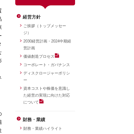
質
経営方針
品
ご挨拶（トップメッセー
原
ジ）
ー
2030経営計画・2024中期経
２
営計画
な
価値創造プロセス
影
コーポレート・ガバナンス
ディスクロージャーポリシ
ネ
ー
資本コストや株価を意識し
た経営の実現に向けた対応
について
の
財務・業績
場
財務・業績ハイライト
性