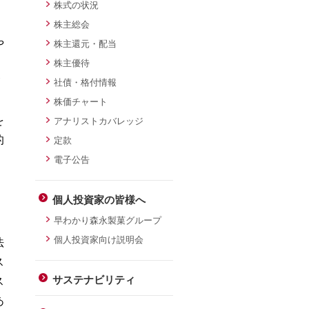
株式の状況
株主総会
や
株主還元・配当
株主優待
社債・格付情報
株価チャート
を
アナリストカバレッジ
的
定款
電子公告
個人投資家の皆様へ
早わかり森永製菓グループ
個人投資家向け説明会
法
ス
サステナビリティ
ス
あ