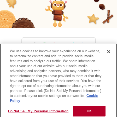
We use cookies to improve your experience on our website,
to personalize content and ads, to provide social media
森永製菓公式アカウント一覧
features and to analyze our traffic. We share information
about your use of our website with our social media,
advertising and analytics partners, who may combine it with
other information that you have provided to them or that they
have collected from your use of their services. You have the
サイトマップ
RSSの配信について
プライバシーポリシー
right to opt-out of our sharing information about you with our
ウェブアクセシビリティ
ご利用規約
リンク
partners. Please click [Do Not Sell My Personal Information]
to customize your cookie settings on our website.
Cookie
Policy
Do Not Sell My Personal Information
OK
Copyright © MORINAGA & CO., LTD. All rights reserved.