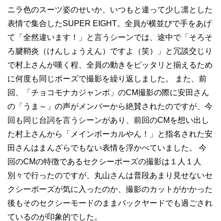
ニラ色のスーツ姿のせいか、いつもと違って少し凛とした
表情で集合したSUPER EIGHT。全員が横並びで手をあげ
て「全然違います！」と言うシーンでは、途中で「そろそ
ろ腱鞘炎（けんしょうえん）ですよ（笑）」と冗談交じり
で村上さんが嘆く程、全員の動きをピッタリと揃えるため
に何度も同じポーズで撮影を繰り返しました。 また、前
回、「チョコモナカジャンボ」のCM撮影の際に安田さん
の「うま～」の声がメンバーから絶賛されたのですが、今
回も同じ台詞を言うシーンがあり、前回のCMを想い出し
た村上さんから「メインボーカルやん！」と指名された安
田さんはまんざらでもない表情を浮かべていました。 今
回のCMの特徴であるセクシーポーズの撮影は１人１人
別々で行ったのですが、丸山さんは普段あまり見せないセ
クシーポーズが気に入ったのか、撮影のカットがかかった
後もそのセクシーモードのままバックヤードでも過ごされ
ているのが印象的でした。