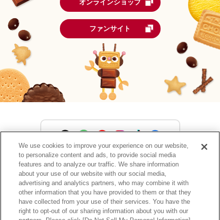
オンラインショップ
ファンサイト
We use cookies to improve your experience on our website,
to personalize content and ads, to provide social media
森永製菓公式アカウント一覧
features and to analyze our traffic. We share information
about your use of our website with our social media,
advertising and analytics partners, who may combine it with
other information that you have provided to them or that they
have collected from your use of their services. You have the
サイトマップ
RSSの配信について
プライバシーポリシー
right to opt-out of our sharing information about you with our
ウェブアクセシビリティ
ご利用規約
リンク