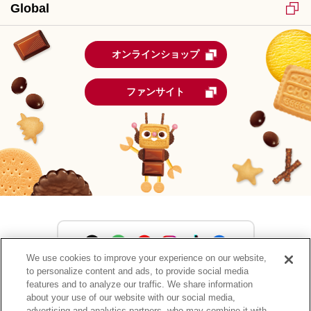
Global
オンラインショップ
ファンサイト
We use cookies to improve your experience on our website,
to personalize content and ads, to provide social media
森永製菓公式アカウント一覧
features and to analyze our traffic. We share information
about your use of our website with our social media,
advertising and analytics partners, who may combine it with