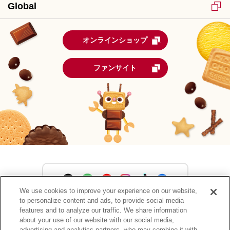
Global
オンラインショップ
ファンサイト
We use cookies to improve your experience on our website,
to personalize content and ads, to provide social media
森永製菓公式アカウント一覧
features and to analyze our traffic. We share information
about your use of our website with our social media,
advertising and analytics partners, who may combine it with